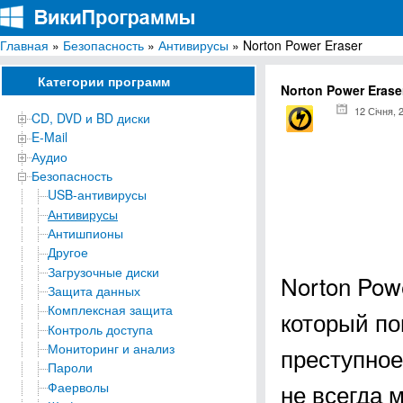
Главная
»
Безопасность
»
Антивирусы
» Norton Power Eraser
ВикиПрограммы
Энциклопедия бесплатных компьютерных программ для Windows
Категории программ
Norton Power Erase
12 Січня, 
CD, DVD и BD диски
E-Mail
Аудио
Безопасность
USB-антивирусы
Антивирусы
Антишпионы
Другое
Загрузочные диски
Norton Pow
Защита данных
Комплексная защита
который по
Контроль доступа
Мониторинг и анализ
преступное
Пароли
не всегда 
Фаерволы