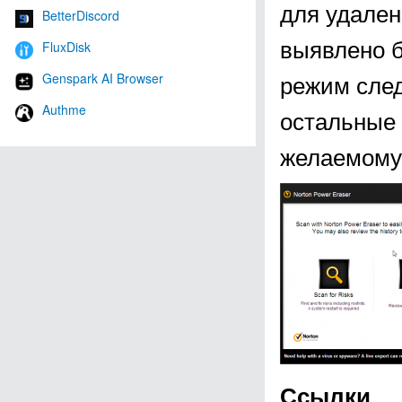
для удален
BetterDiscord
выявлено б
FluxDisk
режим след
Genspark AI Browser
Authme
остальные 
желаемому 
Ссылки