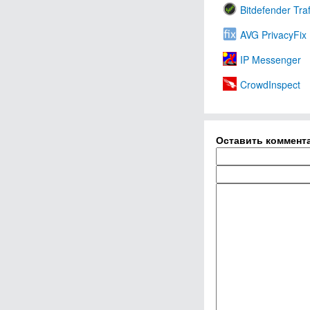
Bitdefender Traf
AVG PrivacyFix
IP Messenger
CrowdInspect
Оставить коммент