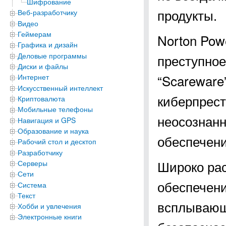
Шифрование
продукты.
Веб-разработчику
Видео
Геймерам
Norton Pow
Графика и дизайн
Деловые программы
преступное
Диски и файлы
“Scareware
Интернет
Искусственный интеллект
киберпрест
Криптовалюта
Мобильные телефоны
неосознанн
Навигация и GPS
Образование и наука
обеспечени
Рабочий стол и десктоп
Разработчику
Широко рас
Серверы
Сети
обеспечен
Система
Текст
всплывающ
Хобби и увлечения
Электронные книги