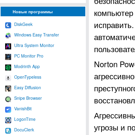
безопаснос
компьютер 
Новые программы
исправить.
DiskGeek
автоматиче
Windows Easy Transfer
Ultra System Monitor
пользовате
PC Monitor Pro
Norton Pow
Modrinth App
агрессивно
OpenTypeless
преступног
Easy Diffusion
восстановл
Snipe Browser
VanishBit
Агрессивн
LogonTime
угрозы и п
DocuClerk