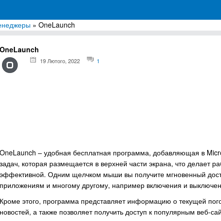
енеджеры
» OneLaunch
грамм для Windows
OneLaunch
19 Лютого, 2022
1
OneLaunch – удобная бесплатная программа, добавляющая в Micr
задач, которая размещается в верхней части экрана, что делает р
эффективной. Одним щелчком мыши вы получите мгновенный досту
приложениям и многому другому, например включения и выключе
Кроме этого, программа представляет информацию о текущей пого
новостей, а также позволяет получить доступ к популярным веб-са