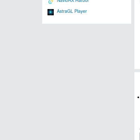
NavioRX Harbor
AstraGL Player