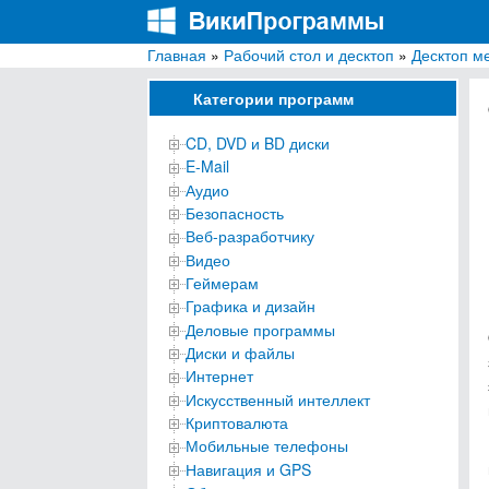
Главная
»
Рабочий стол и десктоп
»
Десктоп м
ВикиПрограммы
Энциклопедия бесплатных компьютерных про
Категории программ
CD, DVD и BD диски
E-Mail
Аудио
Безопасность
Веб-разработчику
Видео
Геймерам
Графика и дизайн
Деловые программы
Диски и файлы
Интернет
Искусственный интеллект
Криптовалюта
Мобильные телефоны
Навигация и GPS