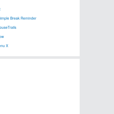
t
imple Break Reminder
useTrails
ow
enu X