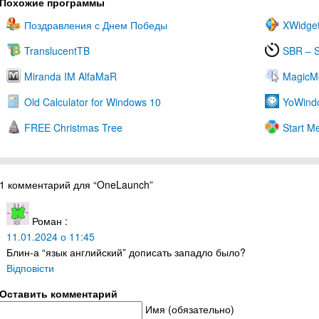
Похожие программы
Поздравления с Днем Победы
XWidge
TranslucentTB
SBR – S
Miranda IM AlfaMaR
MagicMo
Old Calculator for Windows 10
YoWind
FREE Christmas Tree
Start M
1 комментарий для “OneLaunch”
Роман
:
11.01.2024 о 11:45
Блин-а “язык английский” дописать западло было?
Відповісти
Оставить комментарий
Имя (обязательно)