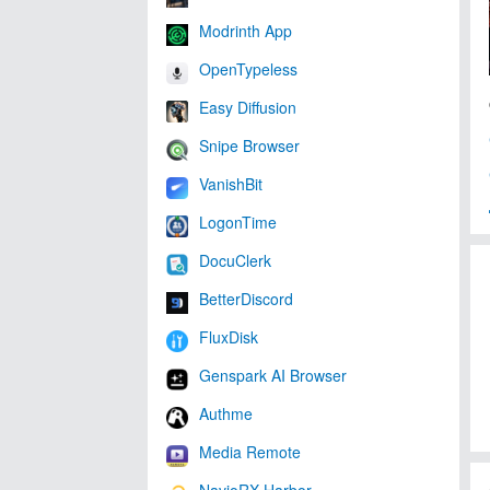
Modrinth App
OpenTypeless
Easy Diffusion
Snipe Browser
VanishBit
LogonTime
DocuClerk
BetterDiscord
FluxDisk
Genspark AI Browser
Authme
Media Remote