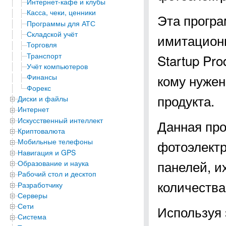
Интернет-кафе и клубы
Касса, чеки, ценники
Эта програ
Программы для АТС
Складской учёт
имитационн
Торговля
Транспорт
Startup Pr
Учёт компьютеров
кому нужен
Финансы
Форекс
продукта.
Диски и файлы
Интернет
Искусственный интеллект
Данная про
Криптовалюта
Мобильные телефоны
фотоэлектр
Навигация и GPS
панелей, и
Образование и наука
Рабочий стол и десктоп
количества
Разработчику
Серверы
Сети
Используя 
Система