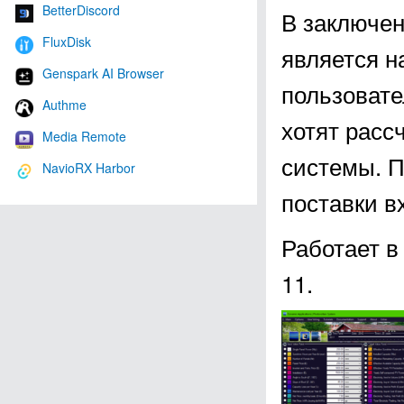
BetterDiscord
В заключен
FluxDisk
является н
Genspark AI Browser
пользовате
Authme
хотят расс
Media Remote
системы. П
NavioRX Harbor
поставки 
Работает в
11.