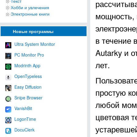
Текст
рассчитыв
Хобби и увлечения
мощность, 
Электронные книги
электроэне
Новые программы
в течение 
Ultra System Monitor
Autarky и 
PC Monitor Pro
лет.
Modrinth App
OpenTypeless
Пользоват
Easy Diffusion
простую ко
Snipe Browser
любой моме
VanishBit
цветовая т
LogonTime
устаревше
DocuClerk