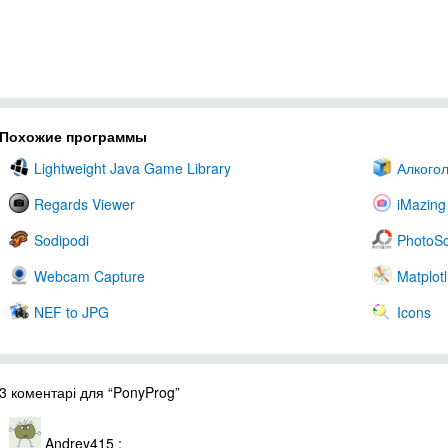
Похожие программы
Lightweight Java Game Library
Алкого
Regards Viewer
iMazing
Sodipodi
PhotoS
Webcam Capture
Matplotl
NEF to JPG
Icons
3 коментарі для “PonyProg”
Andrey415
: