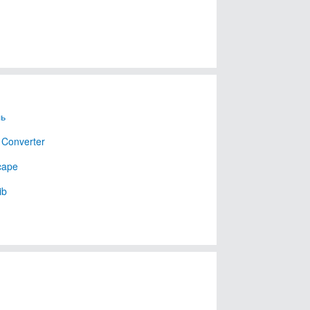
ль
 Converter
cape
ib