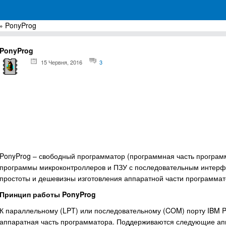
» PonyProg
грамм для Windows
PonyProg
15 Червня, 2016
3
PonyProg – свободный программатор (программная часть программ
программы микроконтроллеров и ПЗУ с последовательным интерф
простоты и дешевизны изготовления аппаратной части программа
Принцип работы PonyProg
К параллельному (LPT) или последовательному (COM) порту IBM 
аппаратная часть программатора. Поддерживаются следующие а