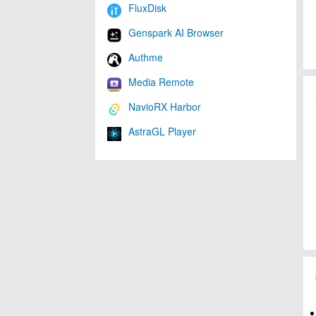
FluxDisk
Genspark AI Browser
Authme
Media Remote
NavioRX Harbor
AstraGL Player