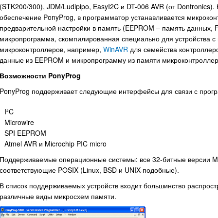
(STK200/300), JDM/Ludipipo, EasyI2C и DT-006 AVR (от Dontronics
обеспечение PonyProg, в программатор устанавливается микроко
предварительной настройки в память (EEPROM – память данных, F
микропрограмма, скомпилированная специально для устройства с
микроконтроллеров, например,
WinAVR
для семейства контроллеро
данные из EEPROM и микропрограмму из памяти микроконтроллер
Возможности PonyProg
PonyProg поддерживает следующие интерфейсы для связи с про
I²C
Microwire
SPI EEPROM
Atmel AVR и Microchip PIC micro
Поддерживаемые операционные системы: все 32-битные версии Micro
соответствующие POSIX (Linux, BSD и UNIX-подобные).
В список поддерживаемых устройств входит большинство распрост
различные виды микросхем памяти.