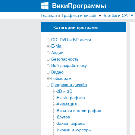
Главная
»
Графика и дизайн
»
Чертёж и САПР
ВикиПрограммы
Энциклопедия бесплатных компьютерных про
Категории программ
CD, DVD и BD диски
E-Mail
Аудио
Безопасность
Веб-разработчику
Видео
Геймерам
Графика и дизайн
2D и 3D
Flash графика
Анимация
Визитки и полиграфия
Другое
Захват экрана
Иконки и курсоры