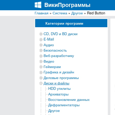
Главная
»
Система
»
Другое
» Red Button
ВикиПрограммы
Энциклопедия бесплатных компьютерных про
Категории программ
CD, DVD и BD диски
E-Mail
Аудио
Безопасность
Веб-разработчику
Видео
Геймерам
Графика и дизайн
Деловые программы
Диски и файлы
HDD утилиты
Архиваторы
Восстановление данных
Дефрагментаторы
Другое