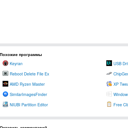
Похожие программы
Keyran
USB Dri
Reboot Delete File Ex
ChipGen
AMD Ryzen Master
XP Twea
SimilarImagesFinder
Windows
NIUBI Partition Editor
Free Cl
Оставить комментарий