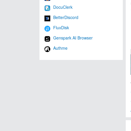
DocuClerk
BetterDiscord
FluxDisk
Genspark AI Browser
Authme