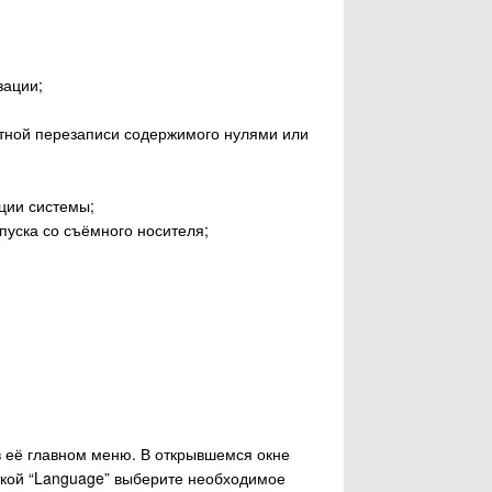
зации;
атной перезаписи содержимого нулями или
ции системы;
уска со съёмного носителя;
в её главном меню. В открывшемся окне
меткой “Language” выберите необходимое