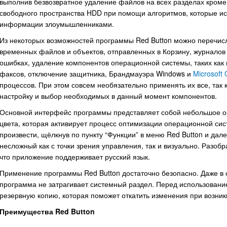
выполнив безвозвратное удаление файлов на всех разделах кроме 
свободного пространства HDD при помощи алгоритмов, которые 
информации злоумышленниками.
Из некоторых возможностей программы Red Button можно перечисли
временных файлов и объектов, отправленных в Корзину, журналов 
ошибках, удаление компонентов операционной системы, таких как 
факсов, отключение защитника, Брандмауэра Windows и
Microsoft
процессов. При этом совсем необязательно применять их все, так
настройку и выбор необходимых в данный момент компонентов.
Основной интерфейс программы представляет собой небольшое ок
цвета, которая активирует процесс оптимизации операционной си
произвести, щёлкнув по пункту “Функции” в меню Red Button и дал
несложный как с точки зрения управления, так и визуально. Разобр
что приложение поддерживает русский язык.
Применение программы Red Button достаточно безопасно. Даже в с
программа не затрагивает системный раздел. Перед использовани
резервную копию, которая поможет откатить изменения при возни
Преимущества Red Button