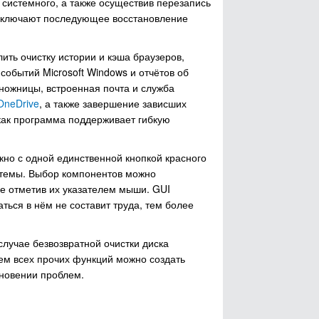
системного, а также осуществив перезапись
исключают последующее восстановление
ть очистку истории и кэша браузеров,
событий Microsoft Windows и отчётов об
ножницы, встроенная почта и служба
 OneDrive
, а также завершение зависших
 как программа поддерживает гибкую
но с одной единственной кнопкой красного
стемы. Выбор компонентов можно
ее отметив их указателем мыши. GUI
аться в нём не составит труда, тем более
лучае безвозвратной очистки диска
ем всех прочих функций можно создать
кновении проблем.