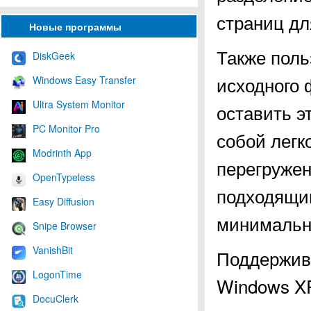
страниц дл
Новые программы
Также поль
DiskGeek
исходного 
Windows Easy Transfer
Ultra System Monitor
оставить э
PC Monitor Pro
собой легк
Modrinth App
перегружен
OpenTypeless
подходящим
Easy Diffusion
минимальн
Snipe Browser
VanishBit
Поддержива
LogonTime
Windows XP, 
DocuClerk