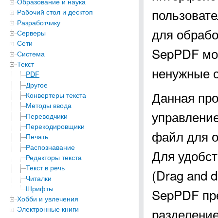
Образование и наука
пользоват
Рабочий стол и десктоп
Разработчику
для обраб
Серверы
Сети
SepPDF мож
Система
Текст
ненужные с
PDF
Другое
Данная про
Конвертеры текста
Методы ввода
управление
Переводчики
Перекодировщики
файл для о
Печать
Распознавание
Для удобст
Редакторы текста
Текст в речь
(Drag and 
Читалки
Шрифты
SepPDF пре
Хобби и увлечения
Электронные книги
разделение