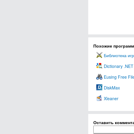
Похожие програм
Библиотека игр
Dictionary .NET
Eusing Free Fil
DiskMax
Xleaner
Оставить коммент