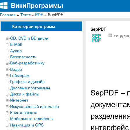
Главная
»
Текст
»
PDF
» SepPDF
ВикиПрограммы
Энциклопедия бесплатных компьютерных программ для Windows
Категории программ
SepPDF
22 Грудня,
CD, DVD и BD диски
E-Mail
Аудио
Безопасность
Веб-разработчику
Видео
Геймерам
Графика и дизайн
Деловые программы
SepPDF – п
Диски и файлы
Интернет
документам
Искусственный интеллект
Криптовалюта
разделения
Мобильные телефоны
интерфейс 
Навигация и GPS