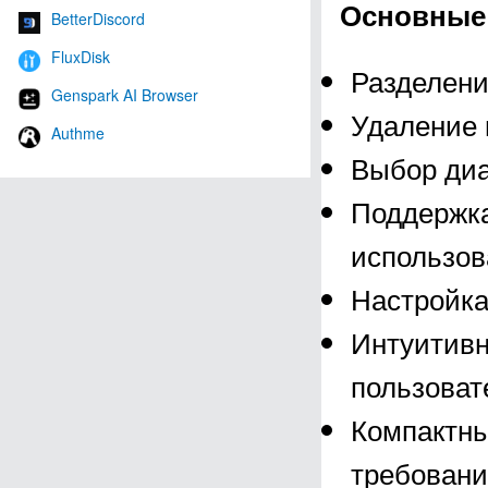
Основные
BetterDiscord
FluxDisk
Разделени
Genspark AI Browser
Удаление 
Authme
Выбор диа
Поддержка
использов
Настройка
Интуитивн
пользоват
Компактны
требовани