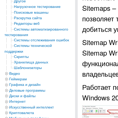
Другое
Sitemaps – 
Нагрузочное тестирование
Поисковые машины
позволяет 
Раскрутка сайта
Редакторы веб
добиться у
Системы автоматизированного
тестирования
Системы отслеживания ошибок
Sitemap Wr
Системы технической
Sitemap Wr
поддержки
Скрипты
функционал
Хранилища данных
Шаблонизаторы
владельцев
Видео
Геймерам
Графика и дизайн
Работает п
Деловые программы
Windows 2003
Диски и файлы
Интернет
Искусственный интеллект
Криптовалюта