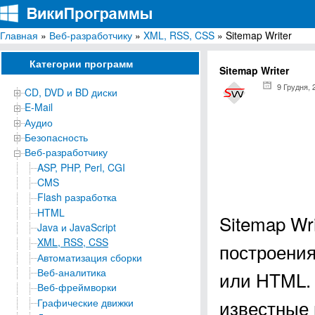
Главная
»
Веб-разработчику
»
XML, RSS, CSS
» Sitemap Writer
ВикиПрограммы
Энциклопедия бесплатных компьютерных программ для Windows
Категории программ
Sitemap Writer
9 Грудня, 
CD, DVD и BD диски
E-Mail
Аудио
Безопасность
Веб-разработчику
ASP, PHP, Perl, CGI
CMS
Flash разработка
HTML
Sitemap Wr
Java и JavaScript
XML, RSS, CSS
построения
Автоматизация сборки
Веб-аналитика
или HTML. 
Веб-фреймворки
известные
Графические движки