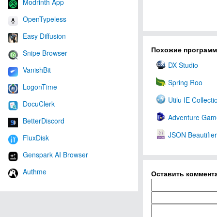
Modrinth App
OpenTypeless
Easy Diffusion
Похожие програм
Snipe Browser
DX Studio
VanishBit
Spring Roo
LogonTime
Utilu IE Collecti
DocuClerk
Adventure Gam
BetterDiscord
JSON Beautifier
FluxDisk
Genspark AI Browser
Authme
Оставить коммент