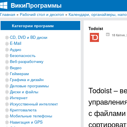
Главная
»
Рабочий стол и десктоп
»
Календари, органайзеры, нап
ВикиПрограммы
Энциклопедия бесплатных компьютерных программ для Windows
Категории программ
Todoist
18 Квітня,
CD, DVD и BD диски
E-Mail
Аудио
Безопасность
Веб-разработчику
Видео
Геймерам
Графика и дизайн
Деловые программы
Todoist – 
Диски и файлы
Интернет
управления
Искусственный интеллект
Криптовалюта
с файлами 
Мобильные телефоны
сортироват
Навигация и GPS