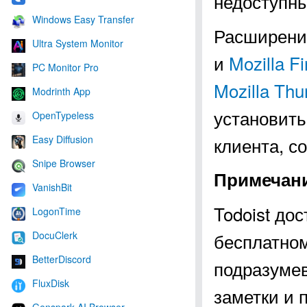
недоступны
Windows Easy Transfer
Расширения
Ultra System Monitor
и
Mozilla Fi
PC Monitor Pro
Mozilla Thu
Modrinth App
установить
OpenTypeless
клиента, с
Easy Diffusion
Snipe Browser
Примечан
VanishBit
Todoist дос
LogonTime
бесплатном
DocuClerk
BetterDiscord
подразуме
FluxDisk
заметки и 