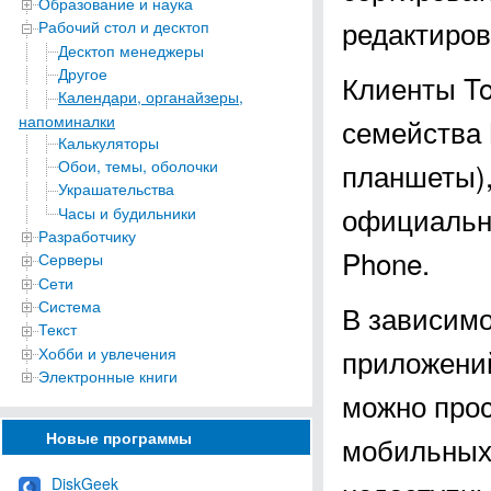
Образование и наука
редактиров
Рабочий стол и десктоп
Десктоп менеджеры
Другое
Клиенты To
Календари, органайзеры,
напоминалки
семейства 
Калькуляторы
Обои, темы, оболочки
планшеты),
Украшательства
официально
Часы и будильники
Разработчику
Phone.
Серверы
Сети
Система
В зависим
Текст
приложений
Хобби и увлечения
Электронные книги
можно прос
Новые программы
мобильных
DiskGeek