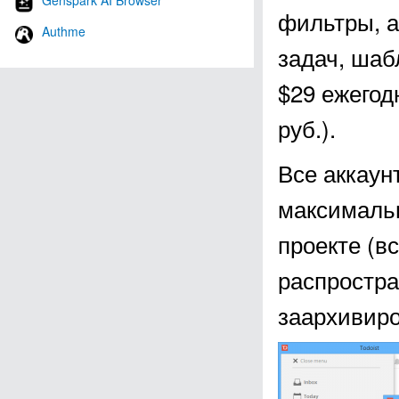
Genspark AI Browser
фильтры, а
Authme
задач, шаб
$29 ежегод
руб.).
Все аккаун
максимальн
проекте (в
распростра
заархивиро