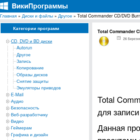
Главная
»
Диски и файлы
»
Другое
» Total Commander CD/DVD Burni
ВикиПрограммы
Энциклопедия бесплатных компьютерных программ для Windows
Категории программ
Total Commander C
26 Березн
CD, DVD и BD диски
Autorun
Другое
Запись
Копирование
Образы дисков
Снятие защиты
Эмуляторы приводов
E-Mail
Total Comm
Аудио
Безопасность
для записи
Веб-разработчику
Видео
Данная про
Геймерам
Графика и дизайн
проектами 