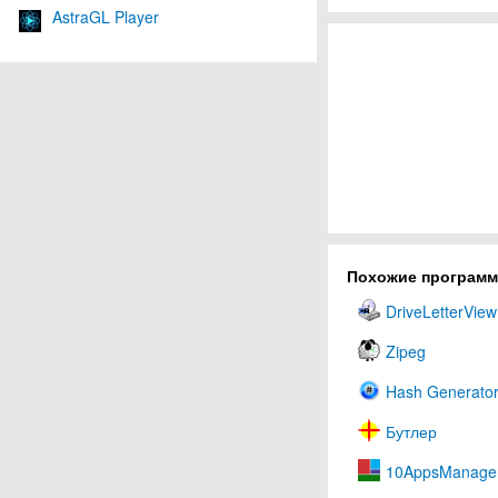
AstraGL Player
Похожие програм
DriveLetterView
Zipeg
Hash Generato
Бутлер
10AppsManage