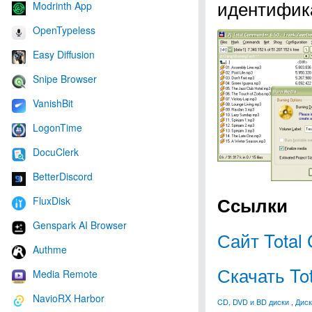
идентифик
Modrinth App
OpenTypeless
Easy Diffusion
Snipe Browser
VanishBit
LogonTime
DocuClerk
BetterDiscord
Ссылки
FluxDisk
Genspark AI Browser
Сайт Total
Authme
Скачать To
Media Remote
NavioRX Harbor
CD, DVD и BD диски
,
Диск