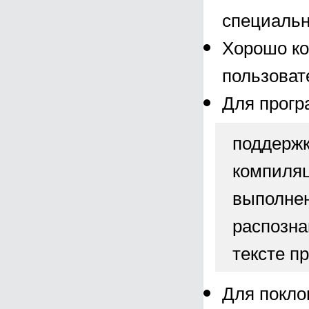
специальн
Хорошо ко
пользоват
Для прогр
поддержк
компиляц
выполнен
распозна
тексте п
Для поклон