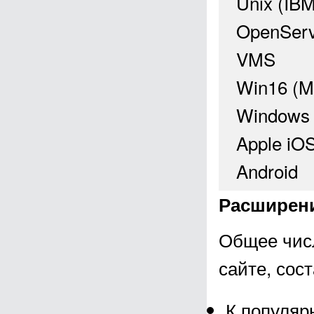
Unix (IBM
OpenServ
VMS
Win16 (Mi
Windows
Apple iO
Android
Расширен
Общее чис
сайте, сос
К популяр