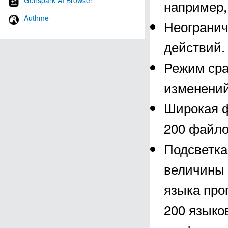
Genspark AI Browser
например,
Authme
Неогранич
действий.
Режим сра
изменений
Широкая ф
200 файло
Подсветка
величины 
языка про
200 языко