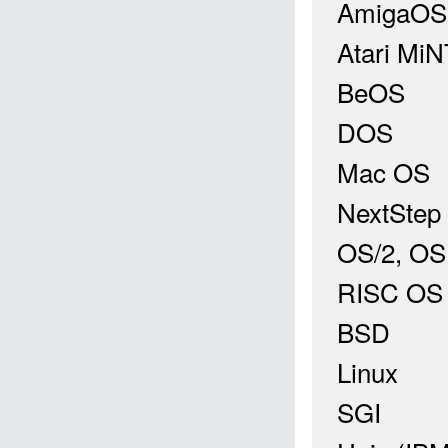
AmigaOS
Atari MiN
BeOS
DOS
Mac OS
NextStep
OS/2, O
RISC OS
BSD
Linux
SGI