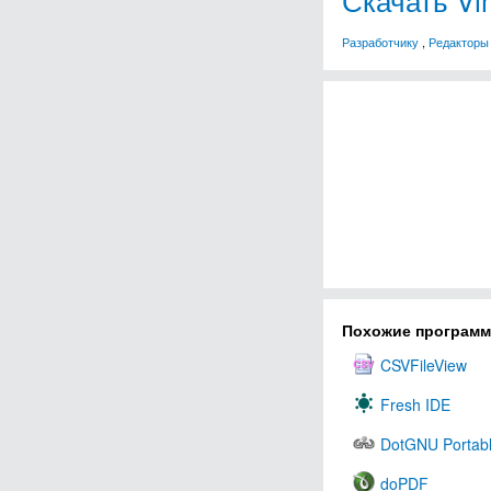
Разработчику
,
Редакторы 
Похожие програм
CSVFileView
Fresh IDE
DotGNU Portab
doPDF