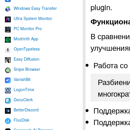
plugin.
Windows Easy Transfer
Ultra System Monitor
Функцион
PC Monitor Pro
В сравнени
Modrinth App
улучшения
OpenTypeless
Easy Diffusion
Работа со
Snipe Browser
Разбиени
VanishBit
LogonTime
многократ
DocuClerk
Поддержка
BetterDiscord
Поддержка
FluxDisk