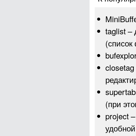
MiniBuff
taglist
(список 
bufexplor
closetag
редакти
superta
(при это
project
удобной