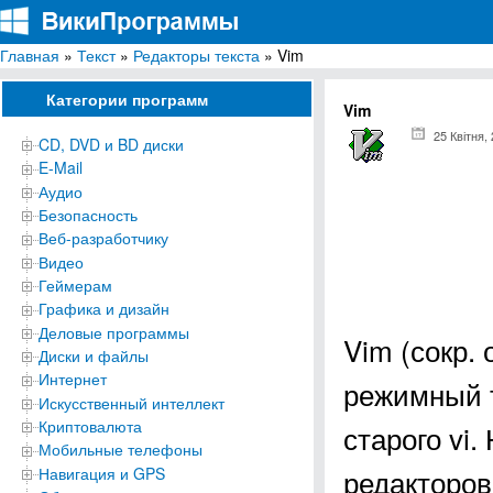
Главная
»
Текст
»
Редакторы текста
» Vim
ВикиПрограммы
Энциклопедия бесплатных компьютерных программ для Windows
Категории программ
Vim
25 Квітня,
CD, DVD и BD диски
E-Mail
Аудио
Безопасность
Веб-разработчику
Видео
Геймерам
Графика и дизайн
Деловые программы
Vim (сокр. 
Диски и файлы
Интернет
режимный т
Искусственный интеллект
Криптовалюта
старого vi
Мобильные телефоны
редакторов
Навигация и GPS