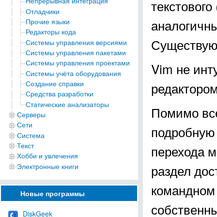
Непрерывная интеграция
текстового
Отладчики
аналогичны
Прочие языки
Редакторы кода
Существую
Системы управления версиями
Системы управления пакетами
Системы управления проектами
Vim не инт
Системы учёта оборудования
Создание справки
редактором
Средства разработки
Статические анализаторы
Помимо все
Серверы
Сети
подробную 
Система
Текст
перехода м
Хобби и увлечения
Электронные книги
раздел дос
командном 
Новые программы
собственны
DiskGeek