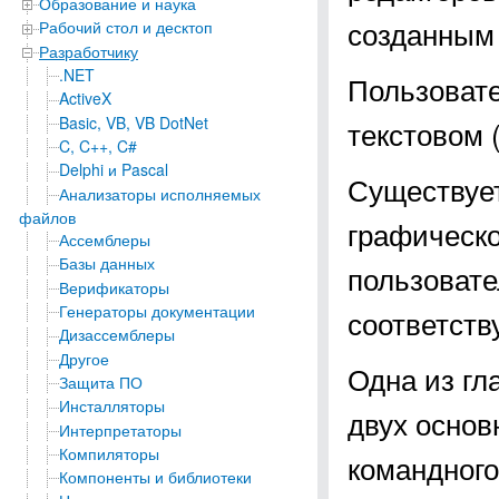
Образование и наука
созданным 
Рабочий стол и десктоп
Разработчику
.NET
Пользовате
ActiveX
Basic, VB, VB DotNet
текстовом 
C, C++, C#
Delphi и Pascal
Существуе
Анализаторы исполняемых
файлов
графическо
Ассемблеры
Базы данных
пользовате
Верификаторы
Генераторы документации
соответст
Дизассемблеры
Другое
Одна из гл
Защита ПО
Инсталляторы
двух основ
Интерпретаторы
Компиляторы
командного
Компоненты и библиотеки