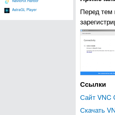
NavioRX Harbor
Перед тем 
AstraGL Player
зарегистри
Ссылки
Сайт VNC 
Скачать V