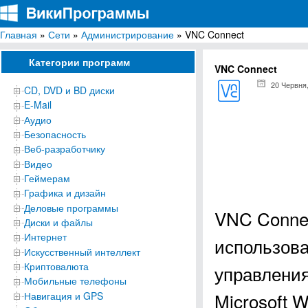
Главная
»
Сети
»
Администрирование
» VNC Connect
ВикиПрограммы
Энциклопедия бесплатных компьютерных программ для Windows
Категории программ
VNC Connect
20 Червня
CD, DVD и BD диски
E-Mail
Аудио
Безопасность
Веб-разработчику
Видео
Геймерам
Графика и дизайн
Деловые программы
VNC Connec
Диски и файлы
Интернет
использова
Искусственный интеллект
Криптовалюта
управлени
Мобильные телефоны
Microsoft 
Навигация и GPS