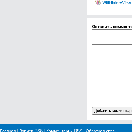
WifiHistoryView
Оставить коммент
Главная
|
Записи RSS
|
Комментарии RSS
|
Обратная связь