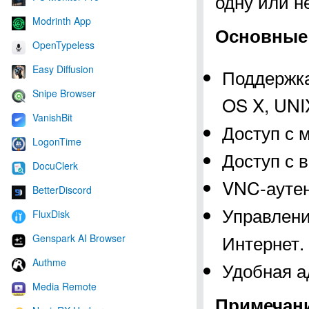
одну или н
Modrinth App
Основные
OpenTypeless
Easy Diffusion
Поддержка
Snipe Browser
OS X, UNIX
VanishBit
Доступ с 
LogonTime
Доступ с 
DocuClerk
VNC-ауте
BetterDiscord
Управлени
FluxDisk
Интернет.
Genspark AI Browser
Authme
Удобная а
Media Remote
Примечан