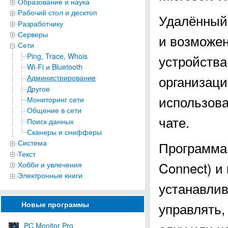
Образование и наука
Рабочий стол и десктоп
Удалённый 
Разработчику
Серверы
и возможен
Сети
Ping, Trace, Whois
устройства
Wi-Fi и Bluetooth
организаци
Администрирование
Другое
использова
Мониторинг сети
Общение в сети
чате.
Поиск данных
Сканеры и снифферы
Система
Программа 
Текст
Connect) и
Хобби и увлечения
Электронные книги
устанавлив
Новые программы
управлять,
PC Monitor Pro