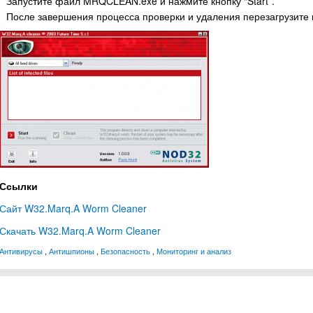
Запустите файл MRQCLEAN.exe и нажмите кнопку “Start”.
После завершения процесса проверки и удаления перезагрузите
Ссылки
Сайт W32.Marq.A Worm Cleaner
Скачать W32.Marq.A Worm Cleaner
Антивирусы
,
Антишпионы
,
Безопасность
,
Мониторинг и анализ