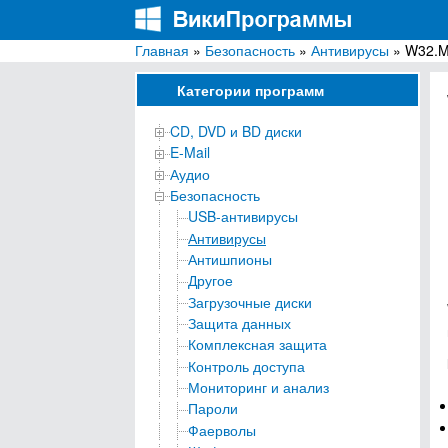
Главная
»
Безопасность
»
Антивирусы
» W32.M
ВикиПрограммы
Энциклопедия бесплатных компьютерных про
Категории программ
CD, DVD и BD диски
E-Mail
Аудио
Безопасность
USB-антивирусы
Антивирусы
Антишпионы
Другое
Загрузочные диски
Защита данных
Комплексная защита
Контроль доступа
Мониторинг и анализ
Пароли
Фаерволы