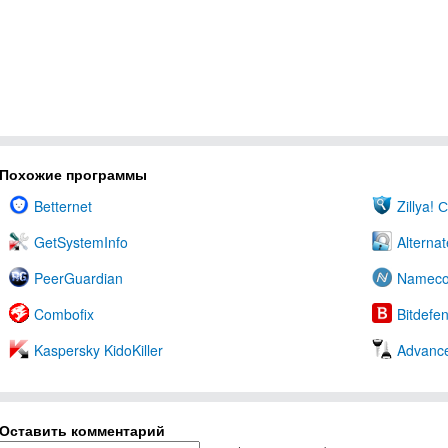
Похожие программы
Betternet
Zillya! 
GetSystemInfo
Alterna
PeerGuardian
Nameco
Combofix
Bitdefe
Kaspersky KidoKiller
Advanc
Оставить комментарий