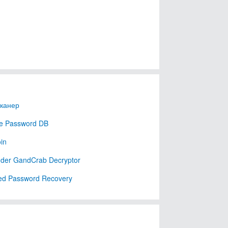
Сканер
te Password DB
in
nder GandCrab Decryptor
ed Password Recovery