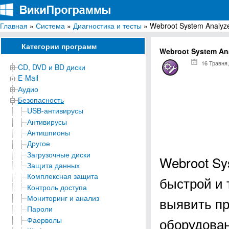
Главная
»
Система
»
Диагностика и тесты
» Webroot System Analyz
ВикиПрограммы
Энциклопедия бесплатных компьютерных программ для Windows
Категории программ
Webroot System An
16 Травня,
CD, DVD и BD диски
E-Mail
Аудио
Безопасность
USB-антивирусы
Антивирусы
Антишпионы
Другое
Загрузочные диски
Webroot Sy
Защита данных
Комплексная защита
быстрой и 
Контроль доступа
Мониторинг и анализ
выявить пр
Пароли
оборудован
Фаерволы