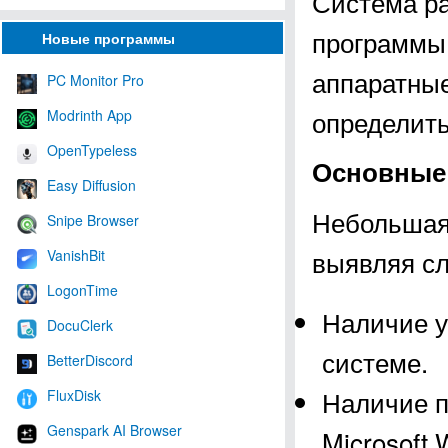
Система р
программы,
Новые программы
аппаратные
PC Monitor Pro
определить
Modrinth App
OpenTypeless
Основные 
Easy Diffusion
Небольшая
Snipe Browser
выявляя с
VanishBit
LogonTime
Наличие у
DocuClerk
системе.
BetterDiscord
Наличие п
FluxDisk
Genspark AI Browser
Microsoft 