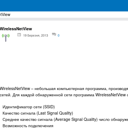
etView
грамм для Windows
WirelessNetView
19 Березня, 2013
0
WirelessNetView – небольшая компьютерная программа, производ
сетей. Для каждой обнаруженной сети программа WirelessNetView
Идентификатор сети (SSID)
Качество сигнала (Last Signal Quality)
Среднее качество сигнала (Average Signal Quality) число обнару
Возможность подключения