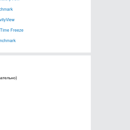
chmark
vityView
 Time Freeze
nchmark
зательно)