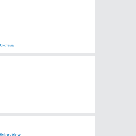
Система
HistoryView