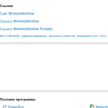
Ссылки
Сайт WirelessNetView
Скачать WirelessNetView
Скачать WirelessNetView Portable
Wi-Fi и Bluetooth
,
Администрирование
,
Внешние устройства
,
Мониторинг сети
,
Сети
,
Похожие программы
PowerRun
Battery