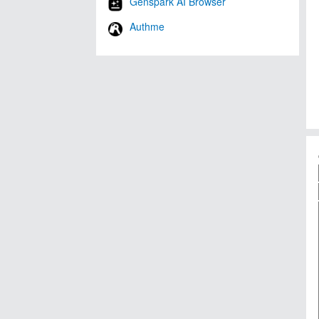
Genspark AI Browser
Authme