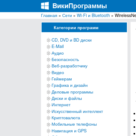
Главная
»
Сети
»
Wi-Fi и Bluetooth
» WirelessN
ВикиПрограммы
Энциклопедия бесплатных компьютерных про
Категории программ
CD, DVD и BD диски
E-Mail
Аудио
Безопасность
Веб-разработчику
Видео
Геймерам
Графика и дизайн
Деловые программы
Диски и файлы
Интернет
Искусственный интеллект
Криптовалюта
Мобильные телефоны
Навигация и GPS