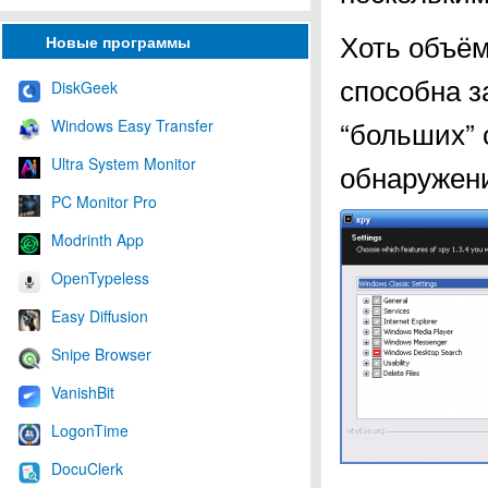
Хоть объём
Новые программы
способна з
DiskGeek
“больших” 
Windows Easy Transfer
Ultra System Monitor
обнаружени
PC Monitor Pro
Modrinth App
OpenTypeless
Easy Diffusion
Snipe Browser
VanishBit
LogonTime
DocuClerk