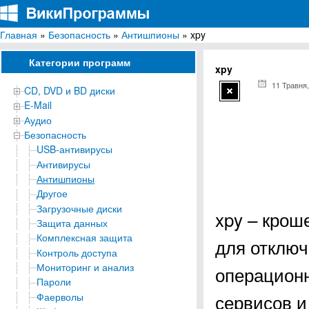
Главная
»
Безопасность
»
Антишпионы
» xpy
ВикиПрограммы
Энциклопедия бесплатных компьютерных программ для Windows
Категории программ
xpy
11 Травня,
CD, DVD и BD диски
E-Mail
Аудио
Безопасность
USB-антивирусы
Антивирусы
Антишпионы
Другое
Загрузочные диски
xpy – крош
Защита данных
Комплексная защита
для отклю
Контроль доступа
Мониторинг и анализ
операционн
Пароли
сервисов и
Фаерволы