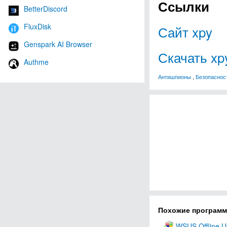
Ссылки
BetterDiscord
FluxDisk
Сайт xpy
Genspark AI Browser
Скачать xp
Authme
Антишпионы
,
Безопаснос
Похожие програм
WSUS Offline U