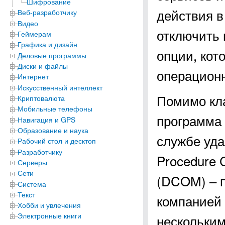
Шифрование
действия в
Веб-разработчику
Видео
отключить 
Геймерам
Графика и дизайн
опции, кот
Деловые программы
Диски и файлы
операцион
Интернет
Искусственный интеллект
Помимо кл
Криптовалюта
Мобильные телефоны
программа 
Навигация и GPS
Образование и наука
службе уда
Рабочий стол и десктоп
Разработчику
Procedure C
Серверы
Сети
(DCOM) – п
Система
Текст
компанией 
Хобби и увлечения
Электронные книги
нескольким