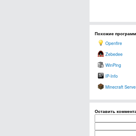
Похожие програм
Openfire
Zebedee
WinPing
IP-Info
Minecraft Serve
Оставить коммент