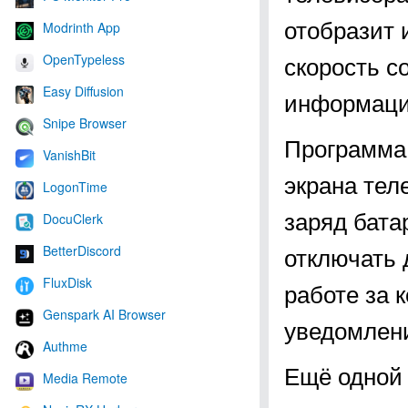
отобразит 
Modrinth App
скорость с
OpenTypeless
Easy Diffusion
информаци
Snipe Browser
Программа 
VanishBit
экрана тел
LogonTime
заряд бата
DocuClerk
отключать 
BetterDiscord
FluxDisk
работе за 
Genspark AI Browser
уведомлени
Authme
Ещё одной
Media Remote