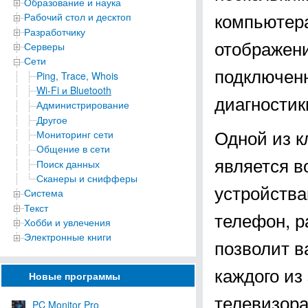
Образование и наука
компьютера
Рабочий стол и десктоп
Разработчику
отображени
Серверы
Сети
подключенн
Ping, Trace, Whois
Wi-Fi и Bluetooth
диагностик
Администрирование
Другое
Одной из 
Мониторинг сети
Общение в сети
является в
Поиск данных
Сканеры и снифферы
устройства
Система
Текст
телефон, р
Хобби и увлечения
Электронные книги
позволит в
каждого из
Новые программы
телевизор
PC Monitor Pro