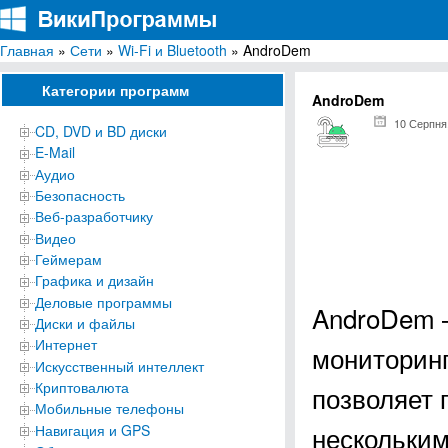
Главная
»
Сети
»
Wi-Fi и Bluetooth
» AndroDem
ВикиПрограммы
Энциклопедия бесплатных компьютерных программ для Windows
Категории программ
AndroDem
10 Серпня
CD, DVD и BD диски
E-Mail
Аудио
Безопасность
Веб-разработчику
Видео
Геймерам
Графика и дизайн
Деловые программы
AndroDem –
Диски и файлы
Интернет
мониторинг
Искусственный интеллект
Криптовалюта
позволяет 
Мобильные телефоны
нескольким
Навигация и GPS