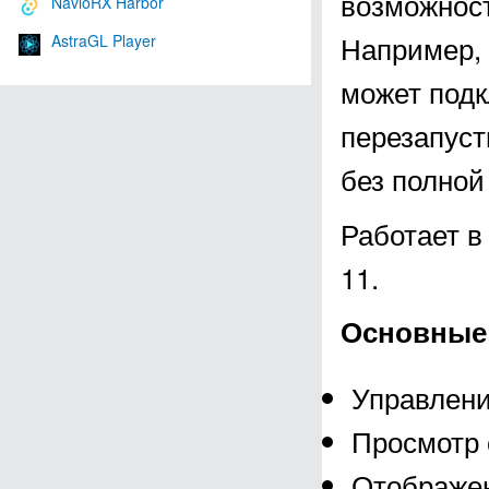
возможност
NavioRX Harbor
Например, 
AstraGL Player
может подк
перезапуст
без полной
Работает в
11.
Основные
Управлени
Просмотр 
Отображен