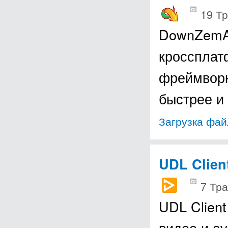
19 Тр
DownZemAl
кроссплат
фреймворк
быстрее и
Загрузка фай
UDL Clien
7 Тра
UDL Clien
видео и ау