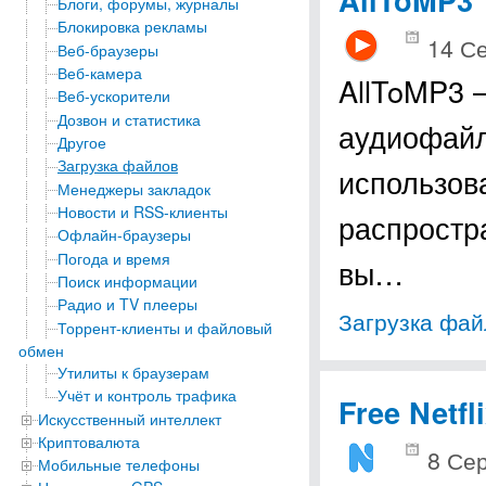
Блоги, форумы, журналы
Блокировка рекламы
14 С
Веб-браузеры
Веб-камера
AllToMP3 
Веб-ускорители
Дозвон и статистика
аудиофайл
Другое
Загрузка файлов
использов
Менеджеры закладок
Новости и RSS-клиенты
распростр
Офлайн-браузеры
Погода и время
вы…
Поиск информации
Радио и TV плееры
Загрузка фай
Торрент-клиенты и файловый
обмен
Утилиты к браузерам
Учёт и контроль трафика
Free Netf
Искусственный интеллект
Криптовалюта
8 Сер
Мобильные телефоны