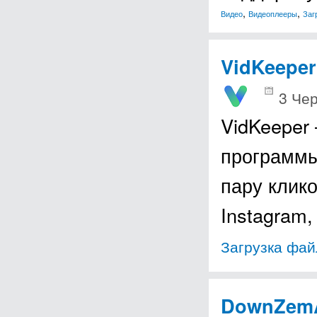
,
,
Видео
Видеоплееры
Заг
VidKeeper
3 Чер
VidKeeper
программы
пару клико
Instagram,
Загрузка фай
DownZemA