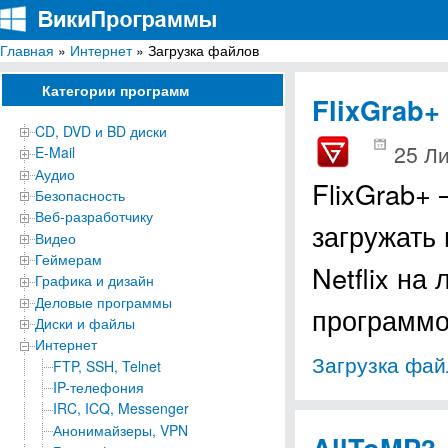
Главная
»
Интернет
» Загрузка файлов
ВикиПрограммы
Энциклопедия бесплатных компьютерных программ для Windows
Категории программ
FlixGrab+
CD, DVD и BD диски
25 Л
E-Mail
Аудио
FlixGrab+
Безопасность
Веб-разработчику
загружать
Видео
Геймерам
Netflix на
Графика и дизайн
Деловые программы
программо
Диски и файлы
Интернет
Загрузка фай
FTP, SSH, Telnet
IP-телефония
IRC, ICQ, Messenger
Анонимайзеры, VPN
AllToMP3