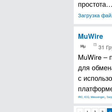
простота
Загрузка фай
MuWire
31 Гр
MuWire – 
для обмен
с использо
платформе
,
IRC, ICQ, Messenger
Заг
«
1
2
3
4