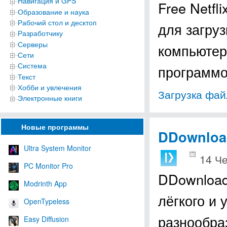
Навигация и GPS
Free Netf
Образование и наука
Рабочий стол и десктоп
для загруз
Разработчику
Серверы
компьютере
Сети
Система
программо
Текст
Хобби и увлечения
Загрузка фай
Электронные книги
Новые программы
DDownloa
Ultra System Monitor
14 Че
PC Monitor Pro
DDownload
Modrinth App
лёгкого и
OpenTypeless
разнообра
Easy Diffusion