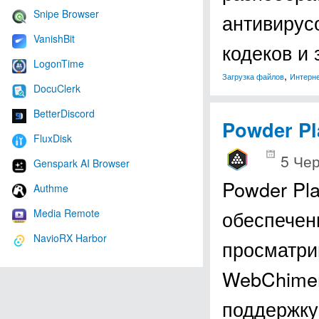
Snipe Browser
антивирус
VanishBit
кодеков и
LogonTime
,
Загрузка файлов
Интерн
DocuClerk
BetterDiscord
Powder Pl
FluxDisk
5 Чер
Genspark AI Browser
Powder Pl
Authme
обеспечен
Media Remote
NavioRX Harbor
просматри
WebChimera
поддержк