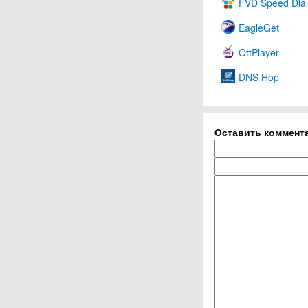
FVD Speed Dial
EagleGet
OttPlayer
DNS Hop
Оставить коммент