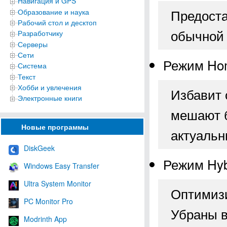
Навигация и GPS
Предоста
Образование и наука
Рабочий стол и десктоп
обычной 
Разработчику
Серверы
Сети
Режим Ho
Система
Текст
Хобби и увлечения
Избавит 
Электронные книги
мешают б
Новые программы
актуаль
DiskGeek
Режим Hyb
Windows Easy Transfer
Ultra System Monitor
Оптимизи
PC Monitor Pro
Убраны в
Modrinth App