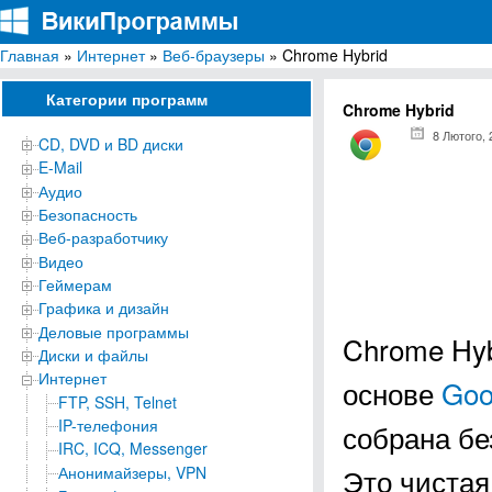
Главная
»
Интернет
»
Веб-браузеры
» Chrome Hybrid
ВикиПрограммы
Энциклопедия бесплатных компьютерных программ для Windows
Категории программ
Chrome Hybrid
8 Лютого, 
CD, DVD и BD диски
E-Mail
Аудио
Безопасность
Веб-разработчику
Видео
Геймерам
Графика и дизайн
Деловые программы
Chrome Hyb
Диски и файлы
Интернет
основе
Goo
FTP, SSH, Telnet
IP-телефония
собрана бе
IRC, ICQ, Messenger
Это чистая
Анонимайзеры, VPN