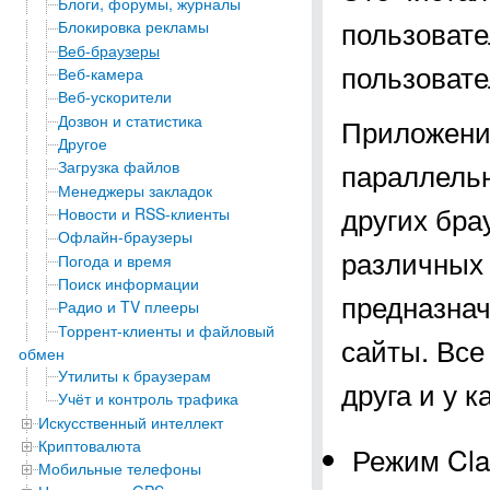
Блоги, форумы, журналы
пользовате
Блокировка рекламы
Веб-браузеры
пользовате
Веб-камера
Веб-ускорители
Дозвон и статистика
Приложение
Другое
параллельн
Загрузка файлов
Менеджеры закладок
других бра
Новости и RSS-клиенты
Офлайн-браузеры
различных 
Погода и время
Поиск информации
предназнач
Радио и TV плееры
Торрент-клиенты и файловый
сайты. Все
обмен
Утилиты к браузерам
друга и у 
Учёт и контроль трафика
Искусственный интеллект
Криптовалюта
Режим Cla
Мобильные телефоны