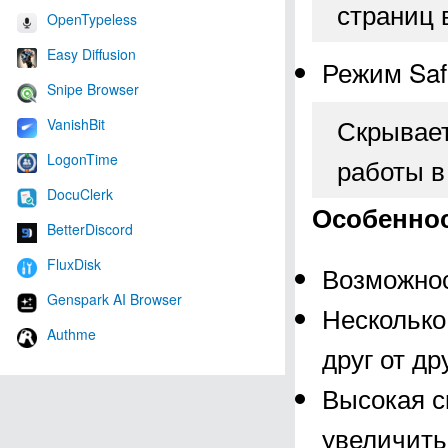
страниц
OpenTypeless
Easy Diffusion
Режим Saf
Snipe Browser
Скрывает
VanishBit
LogonTime
работы в
DocuClerk
Особеннос
BetterDiscord
FluxDisk
Возможнос
Genspark AI Browser
Несколько
Authme
друг от др
Высокая с
увеличить