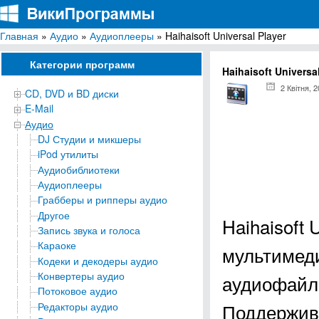
Главная
»
Аудио
»
Аудиоплееры
» Haihaisoft Universal Player
ВикиПрограммы
Энциклопедия бесплатных компьютерных программ для Windows
Категории программ
Haihaisoft Universa
2 Квітня, 
CD, DVD и BD диски
E-Mail
Аудио
DJ Студии и микшеры
iPod утилиты
Аудиобиблиотеки
Аудиоплееры
Грабберы и рипперы аудио
Другое
Haihaisoft
Запись звука и голоса
Караоке
мультимед
Кодеки и декодеры аудио
Конвертеры аудио
аудиофайло
Потоковое аудио
Поддержив
Редакторы аудио