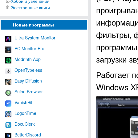
Хобби и увлечения
проигрыван
Электронные книги
информаци
Новые программы
фильтры, ф
Ultra System Monitor
программы,
PC Monitor Pro
загрузки зв
Modrinth App
OpenTypeless
Работает п
Easy Diffusion
Windows XP, 
Snipe Browser
VanishBit
LogonTime
DocuClerk
BetterDiscord