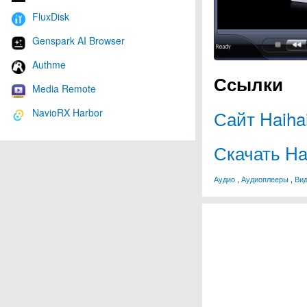
FluxDisk
Genspark AI Browser
Authme
Ссылки
Media Remote
Сайт Haihai
NavioRX Harbor
Скачать Hai
Аудио
,
Аудиоплееры
,
Ви