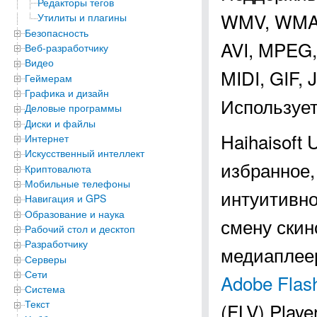
Редакторы тегов
WMV, WMA,
Утилиты и плагины
Безопасность
AVI, MPEG,
Веб-разработчику
Видео
MIDI, GIF,
Геймерам
Графика и дизайн
Использует
Деловые программы
Диски и файлы
Haihaisoft 
Интернет
Искусственный интеллект
избранное,
Криптовалюта
Мобильные телефоны
интуитивно
Навигация и GPS
Образование и наука
смену скин
Рабочий стол и десктоп
Разработчику
медиаплее
Серверы
Сети
Adobe Flash
Система
Текст
(FLV) Play