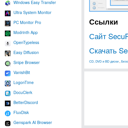
Windows Easy Transfer
Ultra System Monitor
Ссылки
PC Monitor Pro
Modrinth App
Сайт SecuR
OpenTypeless
Скачать Se
Easy Diffusion
CD, DVD и BD диски
,
Безо
Snipe Browser
VanishBit
LogonTime
DocuClerk
BetterDiscord
FluxDisk
Genspark AI Browser