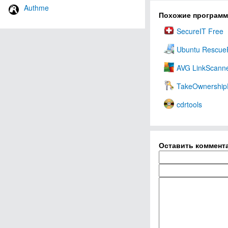
Authme
Похожие програм
SecureIT Free
Ubuntu Rescue
AVG LinkScann
TakeOwnership
cdrtools
Оставить коммент