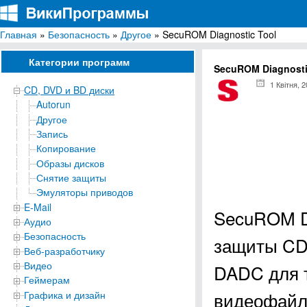
Главная
»
Безопасность
»
Другое
» SecuROM Diagnostic Tool
ВикиПрограммы
Энциклопедия бесплатных компьютерных программ для Windows
Категории программ
SecuROM Diagnosti
1 Квітня, 
CD, DVD и BD диски
Autorun
Другое
Запись
Копирование
Образы дисков
Снятие защиты
Эмуляторы приводов
E-Mail
SecuROM Di
Аудио
Безопасность
защиты CD/
Веб-разработчику
Видео
DADC для т
Геймерам
видеофайл
Графика и дизайн