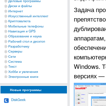
Деловые программы
Диски и файлы
Задача про
Интернет
Искусственный интеллект
препятств
Криптовалюта
Мобильные телефоны
дублирова
Навигация и GPS
аппаратам,
Образование и наука
Рабочий стол и десктоп
обеспечени
Разработчику
Серверы
компьютерн
Сети
Система
Windows. 
Текст
Хобби и увлечения
версиях —
Электронные книги
Новые программы
DiskGeek