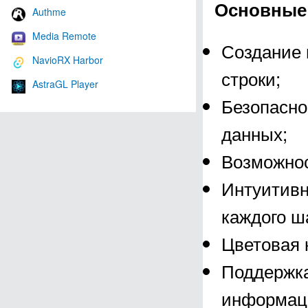
Основные 
Authme
Media Remote
Создание 
NavioRX Harbor
строки;
AstraGL Player
Безопасно
данных;
Возможнос
Интуитивн
каждого ш
Цветовая 
Поддержка
информац