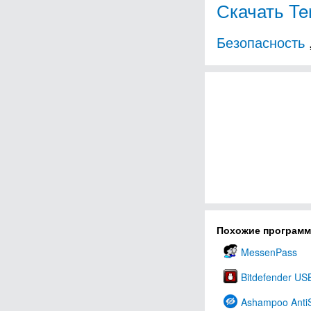
Скачать Te
Безопасность
Похожие програм
MessenPass
Bitdefender US
Ashampoo AntiS