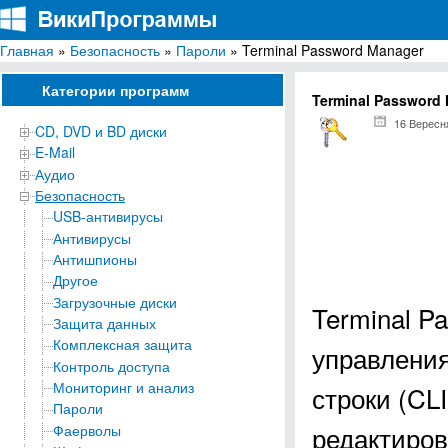
Главная
»
Безопасность
»
Пароли
» Terminal Password Manager
ВикиПрограммы
Энциклопедия бесплатных компьютерных программ для Windows
Категории программ
Terminal Password
16 Вересн
CD, DVD и BD диски
E-Mail
Аудио
Безопасность
USB-антивирусы
Антивирусы
Антишпионы
Другое
Загрузочные диски
Terminal P
Защита данных
Комплексная защита
управлени
Контроль доступа
Мониторинг и анализ
строки (CL
Пароли
редактиров
Фаерволы