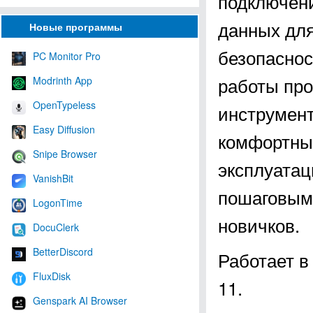
подключени
данных для
Новые программы
безопаснос
PC Monitor Pro
работы про
Modrinth App
OpenTypeless
инструмент
Easy Diffusion
комфортны
Snipe Browser
эксплуатац
VanishBit
пошаговым 
LogonTime
новичков.
DocuClerk
BetterDiscord
Работает в
FluxDisk
11.
Genspark AI Browser