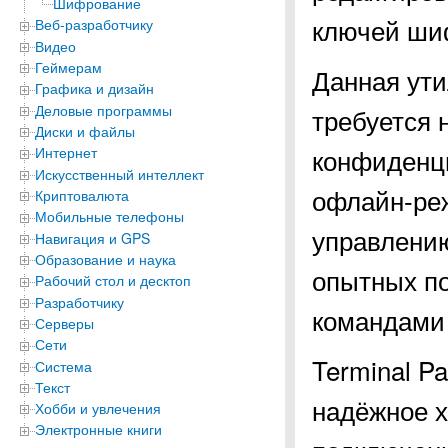
Шифрование
ключей ши
Веб-разработчику
Видео
Геймерам
Данная ути
Графика и дизайн
Деловые программы
требуется
Диски и файлы
конфиденц
Интернет
Искусственный интеллект
офлайн-реж
Криптовалюта
Мобильные телефоны
управлению
Навигация и GPS
Образование и наука
опытных пол
Рабочий стол и десктоп
Разработчику
командами 
Серверы
Сети
Terminal P
Система
Текст
надёжное х
Хобби и увлечения
Электронные книги