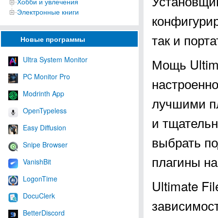
Установщи
Хобби и увлечения
Электронные книги
конфигурир
так и порт
Новые программы
Ultra System Monitor
Мощь Ultim
PC Monitor Pro
настроенн
Modrinth App
лучшими п
OpenTypeless
и тщатель
Easy Diffusion
выбрать п
Snipe Browser
плагины на
VanishBit
LogonTime
Ultimate F
DocuClerk
зависимост
BetterDiscord