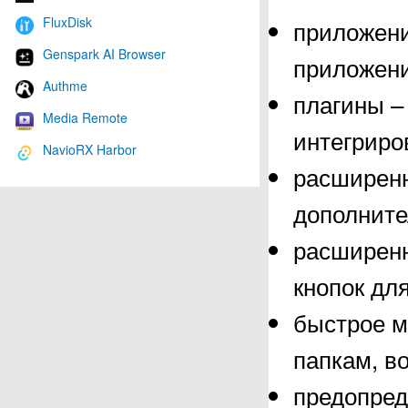
FluxDisk
приложени
Genspark AI Browser
приложени
Authme
плагины –
Media Remote
интегриров
NavioRX Harbor
расширенн
дополните
расширенн
кнопок дл
быстрое м
папкам, в
предопред