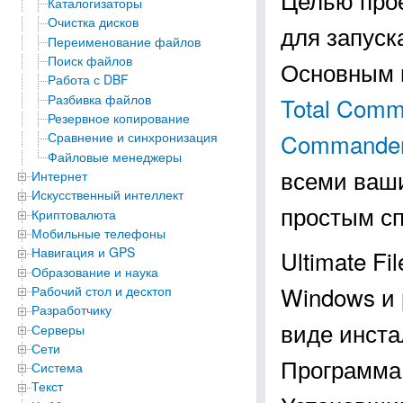
Каталогизаторы
Очистка дисков
для запуск
Переименование файлов
Поиск файлов
Основным 
Работа с DBF
Разбивка файлов
Total Comm
Резервное копирование
Commande
Сравнение и синхронизация
Файловые менеджеры
всеми ваш
Интернет
Искусственный интеллект
простым с
Криптовалюта
Мобильные телефоны
Навигация и GPS
Ultimate F
Образование и наука
Windows и 
Рабочий стол и десктоп
Разработчику
виде инста
Серверы
Сети
Программа 
Система
Текст