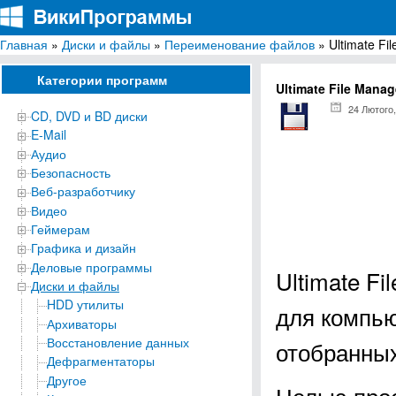
Главная
»
Диски и файлы
»
Переименование файлов
» Ultimate Fi
ВикиПрограммы
Энциклопедия бесплатных компьютерных программ для Windows
Категории программ
Ultimate File Manag
24 Лютого,
CD, DVD и BD диски
E-Mail
Аудио
Безопасность
Веб-разработчику
Видео
Геймерам
Графика и дизайн
Деловые программы
Ultimate F
Диски и файлы
HDD утилиты
для компь
Архиваторы
Восстановление данных
отобранных
Дефрагментаторы
Другое
Целью про