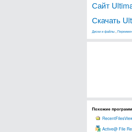
Сайт Ultima
Скачать Ult
Диски и файлы
,
Переимен
Похожие програм
RecentFilesVie
Active@ File R