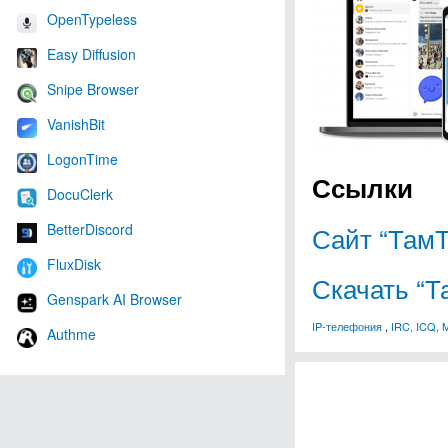
OpenTypeless
Easy Diffusion
Snipe Browser
VanishBit
LogonTime
Ссылки
DocuClerk
BetterDiscord
Сайт “Там
FluxDisk
Скачать “Т
Genspark AI Browser
IP-телефония
,
IRC, ICQ, 
Authme