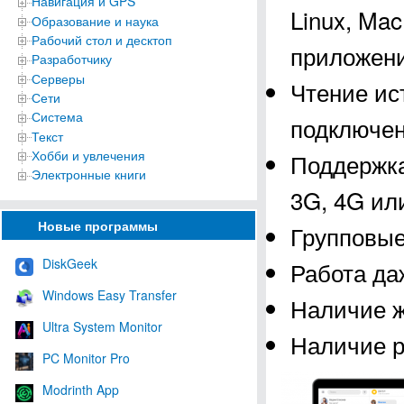
Навигация и GPS
Linux, Mac
Образование и наука
Рабочий стол и десктоп
приложени
Разработчику
Серверы
Чтение ис
Сети
Система
подключен
Текст
Хобби и увлечения
Поддержка
Электронные книги
3G, 4G или
Новые программы
Групповые
DiskGeek
Работа да
Windows Easy Transfer
Наличие ж
Ultra System Monitor
Наличие р
PC Monitor Pro
Modrinth App