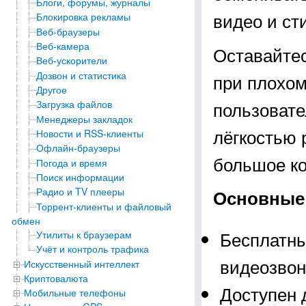
Блоги, форумы, журналы
видео и ст
Блокировка рекламы
Веб-браузеры
Веб-камера
Оставайтес
Веб-ускорители
Дозвон и статистика
при плохом
Другое
пользовате
Загрузка файлов
Менеджеры закладок
лёгкостью 
Новости и RSS-клиенты
Офлайн-браузеры
большое ко
Погода и время
Поиск информации
Радио и TV плееры
Основные
Торрент-клиенты и файловый
обмен
Бесплатны
Утилиты к браузерам
Учёт и контроль трафика
видеозвон
Искусственный интеллект
Криптовалюта
Доступен 
Мобильные телефоны