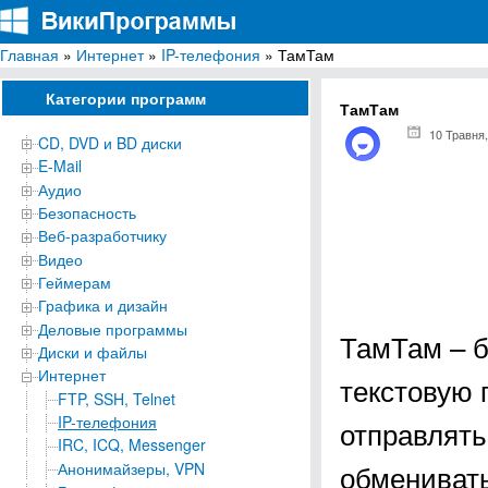
Главная
»
Интернет
»
IP-телефония
» ТамТам
ВикиПрограммы
Энциклопедия бесплатных компьютерных программ для Windows
Категории программ
ТамТам
10 Травня,
CD, DVD и BD диски
E-Mail
Аудио
Безопасность
Веб-разработчику
Видео
Геймерам
Графика и дизайн
Деловые программы
ТамТам – 
Диски и файлы
Интернет
текстовую 
FTP, SSH, Telnet
IP-телефония
отправлять
IRC, ICQ, Messenger
обменивать
Анонимайзеры, VPN