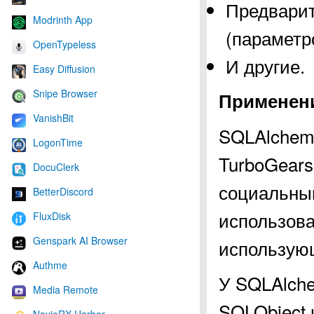
Предварит
Modrinth App
(параметро
OpenTypeless
И другие.
Easy Diffusion
Snipe Browser
Применени
VanishBit
SQLAlchem
LogonTime
TurboGears
DocuClerk
социальный
BetterDiscord
использова
FluxDisk
Genspark AI Browser
использующ
Authme
У SQLAlche
Media Remote
SQLObject 