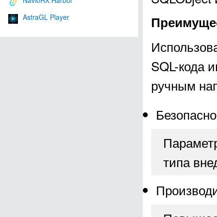
NavioRX Harbor
AstraGL Player
Преимуще
Использов
SQL-кода и
ручным на
Безопасно
Параметр
типа вне
Производи