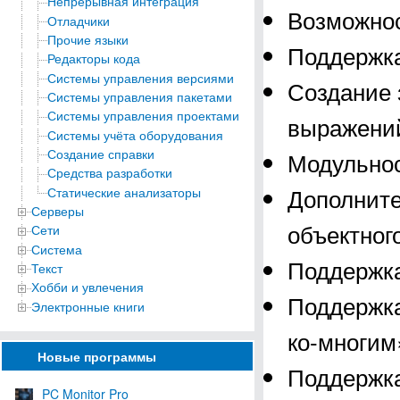
Непрерывная интеграция
Возможнос
Отладчики
Прочие языки
Поддержка
Редакторы кода
Системы управления версиями
Создание 
Системы управления пакетами
Системы управления проектами
выражен
Системы учёта оборудования
Создание справки
Модульнос
Средства разработки
Дополните
Статические анализаторы
Серверы
объектног
Сети
Система
Поддержка
Текст
Хобби и увлечения
Поддержка
Электронные книги
ко-многим
Новые программы
Поддержка
PC Monitor Pro