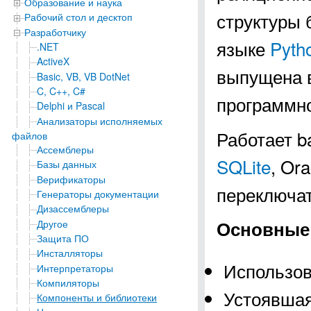
Образование и наука
структуры 
Рабочий стол и десктоп
Разработчику
языке
Pyth
.NET
ActiveX
выпущена в
Basic, VB, VB DotNet
C, C++, C#
программно
Delphi и Pascal
Анализаторы исполняемых
Работает b
файлов
Ассемблеры
SQLite
, Or
Базы данных
Верификаторы
переключа
Генераторы документации
Дизассемблеры
Основные
Другое
Защита ПО
Инсталляторы
Использов
Интерпретаторы
Компиляторы
Устоявшая
Компоненты и библиотеки