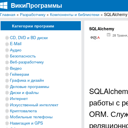
Главная
»
Разработчику
»
Компоненты и библиотеки
» SQLAlchemy
ВикиПрограммы
Энциклопедия бесплатных компьютерных программ для Windows
Категории программ
SQLAlchemy
28 Травня,
CD, DVD и BD диски
E-Mail
Аудио
Безопасность
Веб-разработчику
Видео
Геймерам
Графика и дизайн
Деловые программы
SQLAlchem
Диски и файлы
Интернет
работы с 
Искусственный интеллект
Криптовалюта
ORM. Служ
Мобильные телефоны
реляционно
Навигация и GPS