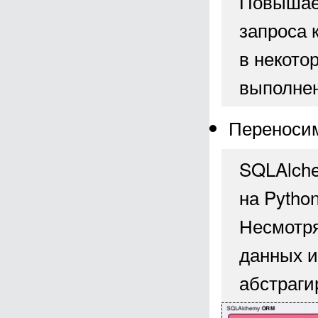
Повышает
запроса 
в некото
выполнен
Переноси
SQLAlche
на Pytho
Несмотря
данных и
абстраги