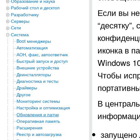
Образование и наука
Рабочий стол и десктоп
Если вы не
Разработчику
Серверы
“десятку”,
Сети
Система
конфиденц
Boot менеджеры
иконка в п
Автоматизация
АОН, факс, автоответчик
Windows 10
Быстрый запуск и доступ
Внешние устройства
Чтобы испр
Деинсталляторы
Диагностика и тесты
портативны
Драйверы
Другое
В централь
Мониторинг системы
Настройка и оптимизация
информаци
Обновления и патчи
Оперативная память
Расширения
запущено 
Реестр и автозагрузка