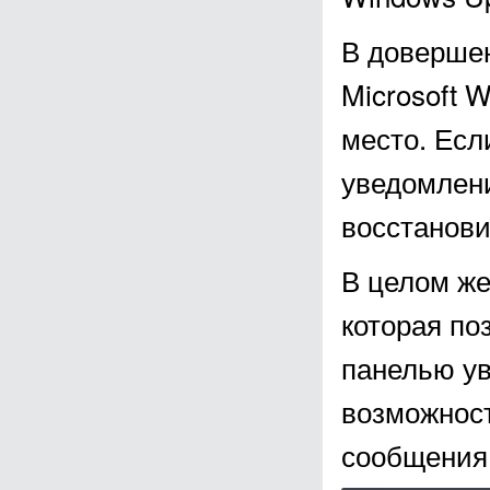
В довершен
Microsoft 
место. Есл
уведомлени
восстанови
В целом же
которая по
панелью у
возможност
сообщения