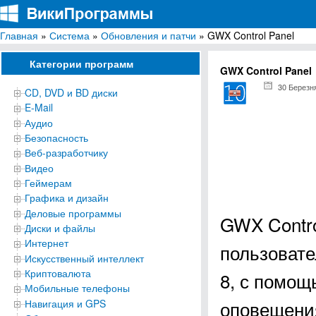
Главная
»
Система
»
Обновления и патчи
» GWX Control Panel
ВикиПрограммы
Энциклопедия бесплатных компьютерных программ для Windows
Категории программ
GWX Control Panel
30 Березн
CD, DVD и BD диски
E-Mail
Аудио
Безопасность
Веб-разработчику
Видео
Геймерам
Графика и дизайн
Деловые программы
GWX Contro
Диски и файлы
Интернет
пользовате
Искусственный интеллект
Криптовалюта
8, с помощ
Мобильные телефоны
оповещения
Навигация и GPS