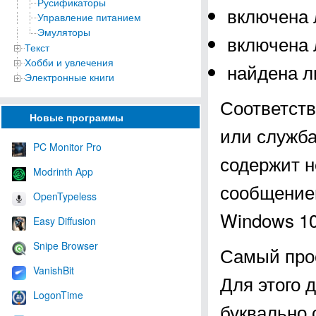
Русификаторы
включена 
Управление питанием
Эмуляторы
включена 
Текст
Хобби и увлечения
найдена л
Электронные книги
Соответств
Новые программы
или служба
PC Monitor Pro
содержит н
Modrinth App
сообщением
OpenTypeless
Windows 10
Easy Diffusion
Snipe Browser
Самый прос
VanishBit
Для этого 
LogonTime
буквально 