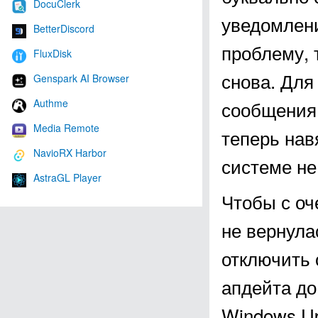
DocuClerk
уведомлени
BetterDiscord
проблему, 
FluxDisk
снова. Для
Genspark AI Browser
Authme
сообщения 
Media Remote
теперь нав
NavioRX Harbor
системе не
AstraGL Player
Чтобы с оч
не вернула
отключить 
апдейта до
Windows Up