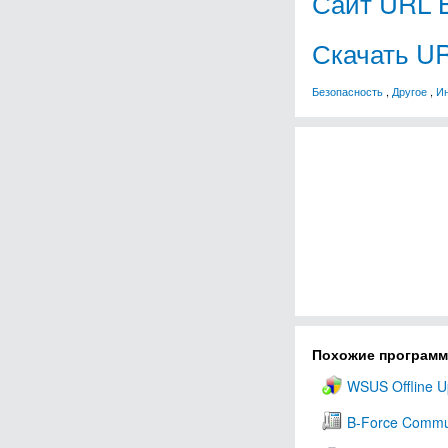
Сайт URL B
Скачать UR
Безопасность
,
Другое
,
Ин
Похожие програм
WSUS Offline U
B-Force Commu