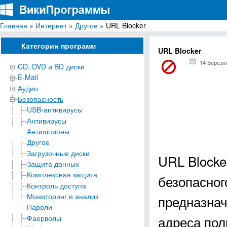
Главная
»
Интернет
»
Другое
» URL Blocker
ВикиПрограммы
Энциклопедия бесплатных компьютерных программ для Windows
Категории программ
URL Blocker
14 Березн
CD, DVD и BD диски
E-Mail
Аудио
Безопасность
USB-антивирусы
Антивирусы
Антишпионы
Другое
Загрузочные диски
URL Blocke
Защита данных
Комплексная защита
безопасног
Контроль доступа
Мониторинг и анализ
предназнач
Пароли
адреса пол
Фаерволы