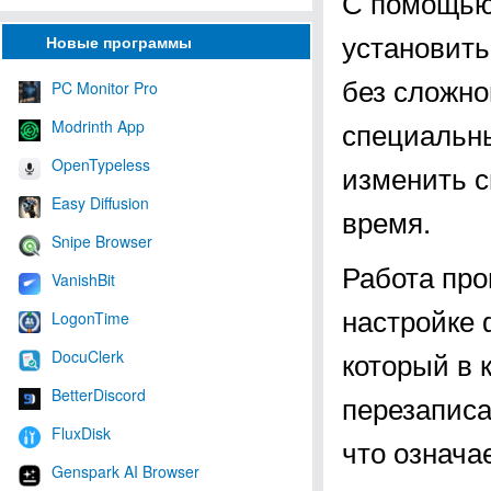
С помощью
установить
Новые программы
без сложно
PC Monitor Pro
специальны
Modrinth App
OpenTypeless
изменить с
Easy Diffusion
время.
Snipe Browser
Работа про
VanishBit
настройке 
LogonTime
который в 
DocuClerk
BetterDiscord
перезаписа
FluxDisk
что означа
Genspark AI Browser