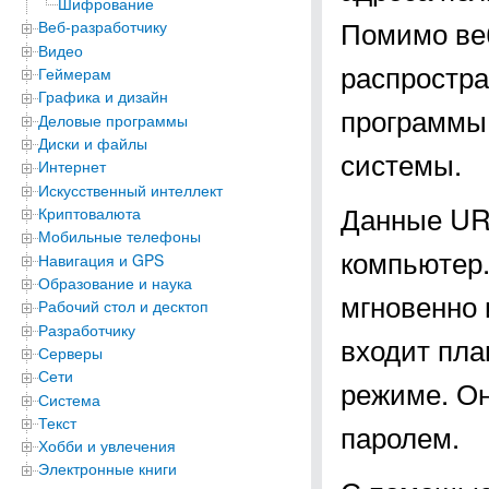
Шифрование
Помимо веб
Веб-разработчику
Видео
распростра
Геймерам
Графика и дизайн
программы
Деловые программы
Диски и файлы
системы.
Интернет
Искусственный интеллект
Данные URL
Криптовалюта
Мобильные телефоны
компьютер.
Навигация и GPS
Образование и наука
мгновенно 
Рабочий стол и десктоп
Разработчику
входит пла
Серверы
Сети
режиме. Он
Система
Текст
паролем.
Хобби и увлечения
Электронные книги