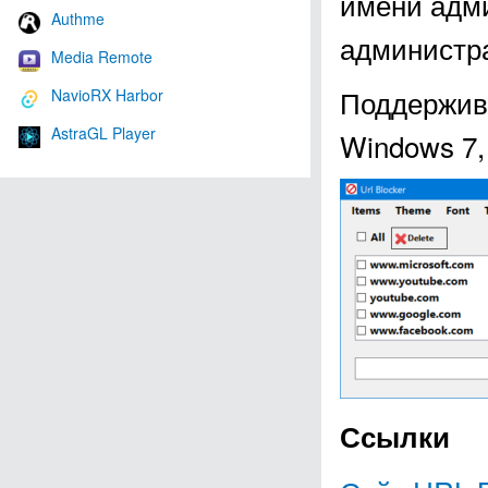
имени адми
Authme
администра
Media Remote
Поддержива
NavioRX Harbor
AstraGL Player
Windows 7, 
Ссылки