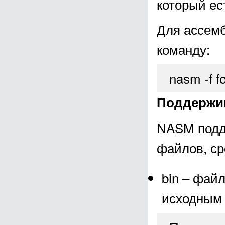
который ес
Для ассем
команду:
nasm -f f
Поддержи
NASM подд
файлов, ср
bin – фай
исходным 