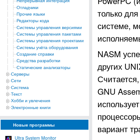
PowerPC (и
Непрерывная интеграция
Отладчики
только для
Прочие языки
Редакторы кода
системе, м
Системы управления версиями
Системы управления пакетами
исполняемы
Системы управления проектами
Системы учёта оборудования
NASM успеш
Создание справки
Средства разработки
других UNI
Статические анализаторы
Серверы
Считается,
Сети
Система
GNU Assemb
Текст
Хобби и увлечения
использует
Электронные книги
процессоры
Новые программы
вариант тр
Ultra System Monitor