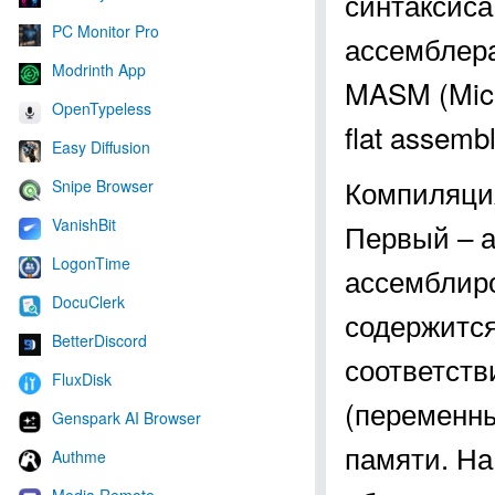
синтаксиса
PC Monitor Pro
ассемблера
Modrinth App
MASM (Micr
OpenTypeless
flat assembl
Easy Diffusion
Компиляция
Snipe Browser
VanishBit
Первый – а
LogonTime
ассемблиро
DocuClerk
содержится
BetterDiscord
соответств
FluxDisk
(переменны
Genspark AI Browser
памяти. На
Authme