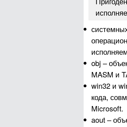
Пригоден
исполняе
системных
операцион
исполняе
obj – объ
MASM и T
win32 и wi
кода, сов
Microsoft.
aout – об