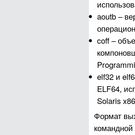
использов
aoutb – в
операцион
coff – об
компоновщ
Programmin
elf32 и el
ELF64, ис
Solaris x8
Формат вы
командной 