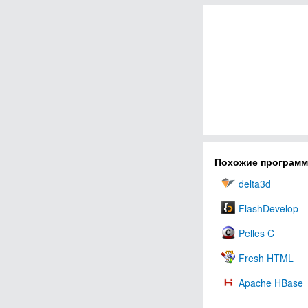
Похожие програм
delta3d
FlashDevelop
Pelles C
Fresh HTML
Apache HBase