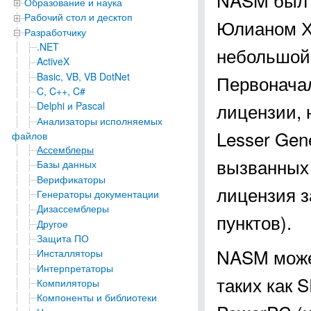
Образование и наука
Рабочий стол и десктоп
Юлианом Х
Разработчику
.NET
небольшой
ActiveX
Basic, VB, VB DotNet
Первоначал
C, C++, C#
лицензии, 
Delphi и Pascal
Анализаторы исполняемых
Lesser Gen
файлов
Ассемблеры
вызванных 
Базы данных
Верификаторы
лицензия 
Генераторы документации
Дизассемблеры
пунктов).
Другое
Защита ПО
NASM может
Инсталляторы
Интерпретаторы
таких как 
Компиляторы
Компоненты и библиотеки