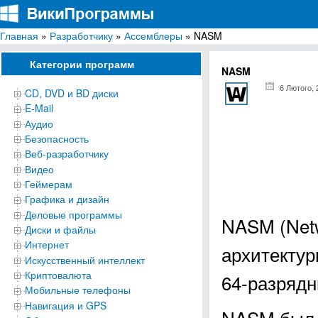
Главная
»
Разработчику
»
Ассемблеры
» NASM
ВикиПрограммы
Энциклопедия бесплатных компьютерных программ для Windows
Категории программ
NASM
6 Лютого, 
CD, DVD и BD диски
E-Mail
Аудио
Безопасность
Веб-разработчику
Видео
Геймерам
Графика и дизайн
Деловые программы
NASM (Netw
Диски и файлы
Интернет
архитектуры
Искусственный интеллект
Криптовалюта
64-разрядн
Мобильные телефоны
Навигация и GPS
NASM был 