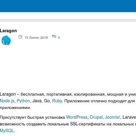
грамм для Windows
Laragon
15 Липня, 2019
0
Laragon – бесплатная, портативная, изолированная, мощная и ун
Node.js
,
Python
, Java, Go,
Ruby
. Приложение отлично подходит для
приложениями.
Присутствует быстрая установка
WordPress
,
Drupal
,
Joomla!
, Larav
возможность создавать локальные SSL-сертификаты на локальных 
MySQL
.