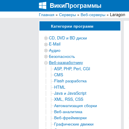
Главная
»
Серверы
»
Веб-серверы
» Laragon
ВикиПрограммы
Энциклопедия бесплатных компьютерных про
Категории программ
CD, DVD и BD диски
E-Mail
Аудио
Безопасность
Веб-разработчику
ASP, PHP, Perl, CGI
CMS
Flash разработка
HTML
Java и JavaScript
XML, RSS, CSS
Автоматизация сборки
Веб-аналитика
Веб-фреймворки
Графические движки