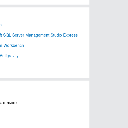
o
ft SQL Server Management Studio Express
m Workbench
Antigravity
зательно)