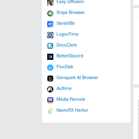
Easy Diffusion
Snipe Browser
VanishBit
LogonTime
DocuClerk
BetterDiscord
FluxDisk
Genspark AI Browser
Authme
Media Remote
NavioRX Harbor