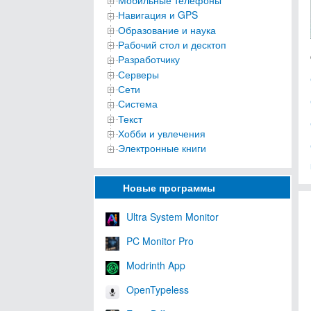
Мобильные телефоны
Навигация и GPS
Образование и наука
Рабочий стол и десктоп
Разработчику
Серверы
Сети
Система
Текст
Хобби и увлечения
Электронные книги
Новые программы
Ultra System Monitor
PC Monitor Pro
Modrinth App
OpenTypeless